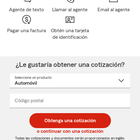
Agente de texto
Llamar al agente
Email al agente
Pagar una factura
Obtén una tarjeta
de identificación
¿Le gustaría obtener una cotización?
Seleccione un producto
Seleccione
un
nombre
de
producto
del
Código postal
Ingresa
Ingresa
_____
menú
un
un
desplegable
código
código
postal
postal
Obtenga una cotización
de
de
5
5
o continuar con una cotización
dígitos
dígitos
Todas las cotizaciones y documentos serán proporcionados en inglés.