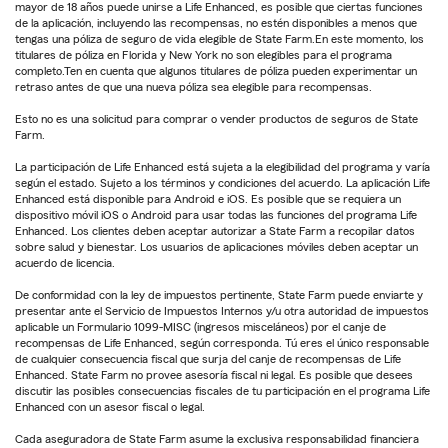
mayor de 18 años puede unirse a Life Enhanced, es posible que ciertas funciones
de la aplicación, incluyendo las recompensas, no estén disponibles a menos que
tengas una póliza de seguro de vida elegible de State Farm.En este momento, los
titulares de póliza en Florida y New York no son elegibles para el programa
completo.Ten en cuenta que algunos titulares de póliza pueden experimentar un
retraso antes de que una nueva póliza sea elegible para recompensas.
Esto no es una solicitud para comprar o vender productos de seguros de State
Farm.
La participación de Life Enhanced está sujeta a la elegibilidad del programa y varía
según el estado. Sujeto a los términos y condiciones del acuerdo. La aplicación Life
Enhanced está disponible para Android e iOS. Es posible que se requiera un
dispositivo móvil iOS o Android para usar todas las funciones del programa Life
Enhanced. Los clientes deben aceptar autorizar a State Farm a recopilar datos
sobre salud y bienestar. Los usuarios de aplicaciones móviles deben aceptar un
acuerdo de licencia.
De conformidad con la ley de impuestos pertinente, State Farm puede enviarte y
presentar ante el Servicio de Impuestos Internos y/u otra autoridad de impuestos
aplicable un Formulario 1099-MISC (ingresos misceláneos) por el canje de
recompensas de Life Enhanced, según corresponda. Tú eres el único responsable
de cualquier consecuencia fiscal que surja del canje de recompensas de Life
Enhanced. State Farm no provee asesoría fiscal ni legal. Es posible que desees
discutir las posibles consecuencias fiscales de tu participación en el programa Life
Enhanced con un asesor fiscal o legal.
Cada aseguradora de State Farm asume la exclusiva responsabilidad financiera