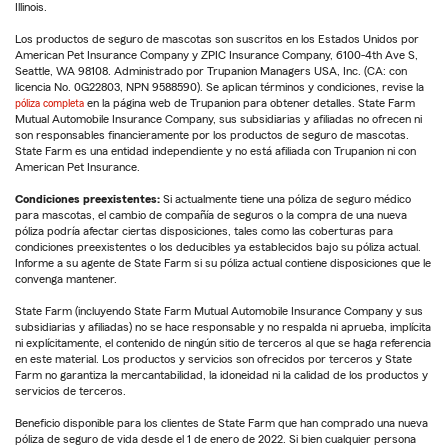
Illinois.
Los productos de seguro de mascotas son suscritos en los Estados Unidos por
American Pet Insurance Company y ZPIC Insurance Company, 6100-4th Ave S,
Seattle, WA 98108. Administrado por Trupanion Managers USA, Inc. (CA: con
licencia No. 0G22803, NPN 9588590). Se aplican términos y condiciones, revise la
póliza completa
en la página web de Trupanion para obtener detalles. State Farm
Mutual Automobile Insurance Company, sus subsidiarias y afiliadas no ofrecen ni
son responsables financieramente por los productos de seguro de mascotas.
State Farm es una entidad independiente y no está afiliada con Trupanion ni con
American Pet Insurance.
Condiciones preexistentes:
Si actualmente tiene una póliza de seguro médico
para mascotas, el cambio de compañía de seguros o la compra de una nueva
póliza podría afectar ciertas disposiciones, tales como las coberturas para
condiciones preexistentes o los deducibles ya establecidos bajo su póliza actual.
Informe a su agente de State Farm si su póliza actual contiene disposiciones que le
convenga mantener.
State Farm (incluyendo State Farm Mutual Automobile Insurance Company y sus
subsidiarias y afiliadas) no se hace responsable y no respalda ni aprueba, implícita
ni explícitamente, el contenido de ningún sitio de terceros al que se haga referencia
en este material. Los productos y servicios son ofrecidos por terceros y State
Farm no garantiza la mercantabilidad, la idoneidad ni la calidad de los productos y
servicios de terceros.
Beneficio disponible para los clientes de State Farm que han comprado una nueva
póliza de seguro de vida desde el 1 de enero de 2022. Si bien cualquier persona