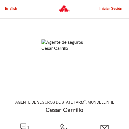
Pasar
al
English
Iniciar Sesión
contenido
principal
Comienzo
del
contenido
principal
®
AGENTE DE SEGUROS DE STATE FARM
,
MUNDELEIN
, IL
Cesar Carrillo